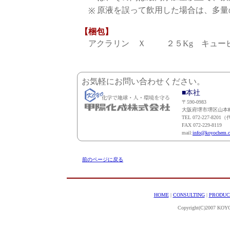
原液を誤って飲用した場合は、多量
※
【梱包】
アクラリン Ｘ ２５Kg キュー
お気軽にお問い合わせください。
■本社
〒590-0983
大阪府堺市堺区山本町1
TEL 072-227-8201
FAX 072-229-8119
mail:
info@koyochem.c
前のページに戻る
HOME
|
CONSULTING
|
PRODUC
Copyright(C)2007 KOYO