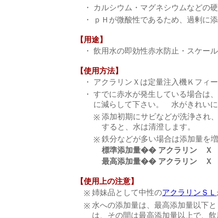
・
カルシウム・マグネシウムなどの硬
・
ｐＨが微酸性であるため、過剰に添
【用途】
・
飲用水の即効性赤水防止・スケール
【使用方法】
・
アクラリンＸは定量注入機Ｋフィー
・
すでに赤水が発生している場合は、
に減らして下さい。 水がきれいに
添加初期にサビなどが洗浄され
※
すると、水は清澄します。
鉄分などが多い場合は添加量を
※
標準添加量�� アクラリン 
最高添加量�� アクラリン 
【使用上の注意】
姉妹品として中性の
アクラリンＳＬ
※
水への添加量は、最高添加量以下と
※
は、その間は最高添加量以上で、飲