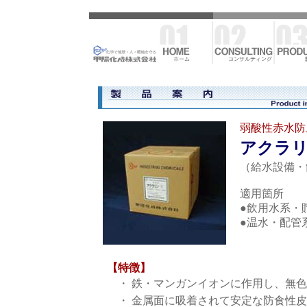
弱酸性赤水防
アクラ
（給水設備・
適用箇所
●飲用水系・
●温水・配管
【特徴】
・
鉄・マンガンイオンに作用し、無色
・
金属面に吸着されて安定な防食性皮